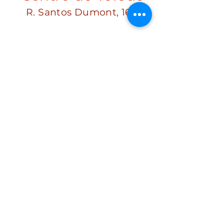
R. Santos Dumont, 1641
Jandira
Jandira
Rua Gabriela Ribeiro da
Silva, Jardim Gabriela