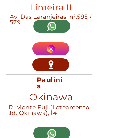
Limeira II
Av. Das Laranjeiras, n°.595 /
579
Paulíni
a
Okinawa
R. Monte Fuji (Loteamento
Jd. Okinawa), 14